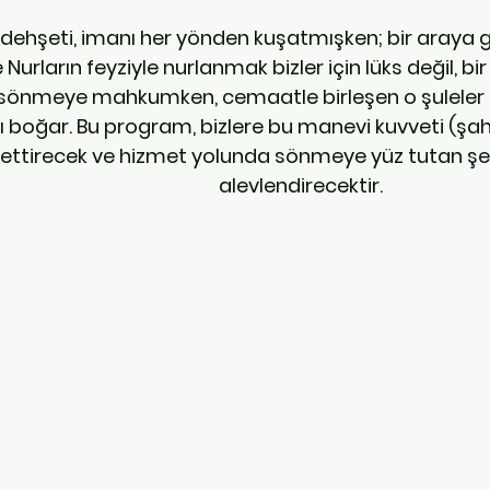
dehşeti, imanı her yönden kuşatmışken; bir araya
Nurların feyziyle nurlanmak bizler için lüks değil, bir
e sönmeye mahkumken, cemaatle birleşen o şuleler k
rı boğar. Bu program, bizlere bu manevi kuvveti (şa
settirecek ve hizmet yolunda sönmeye yüz tutan şe
alevlendirecektir.