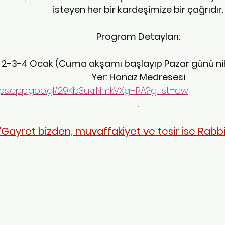
isteyen her bir kardeşimize bir çağrıdır.
Program Detayları:
: 2-3-4 Ocak (Cuma akşamı başlayıp Pazar günü nih
Yer: Honaz Medresesi
aps.app.goo.gl/29Kb3ukrNmkVXgHRA?g_st=aw
.
"Gayret bizden, muvaffakiyet ve tesir ise Rabb