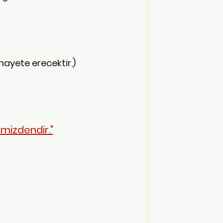
ayete erecektir.)
imizdendir."