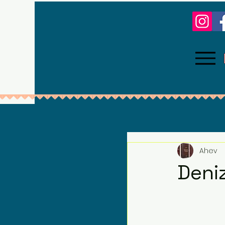
Ahev
Deni