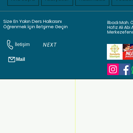
dağdağası,
yarat
ruhları
Size En Yakın Ders Halkasını
İlbadı Mah. 
buradayız
Öğrenmek İçin İletşime Geçin
Hafız Ali Abi
Merkezefendi
NEXT
İletişim
Mail