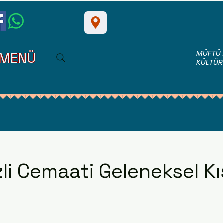
MÜFTÜ 
MENÜ
KÜLTÜR
zli Cemaati Geleneksel K