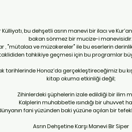
r Külliyatı, bu dehşetli asrın manevi bir ilacı ve Kur’
bakan sönmez bir mucize-i manevisidir.
taklididen tahkikiye geçmesi için bu programlar büyü
k tarihlerinde Honaz’da gerçekleştireceğimiz bu kı
kitap okuma etkinliği değil;
 Zihinlerdeki şüphelerin izale edildiği bir ilim m
 Kalplerin muhabbetle ısındığı bir uhuvvet ha
 dünyanın fani yüzünden baki yüzüne açılan bir tefek
Asrın Dehşetine Karşı Manevi Bir Siper