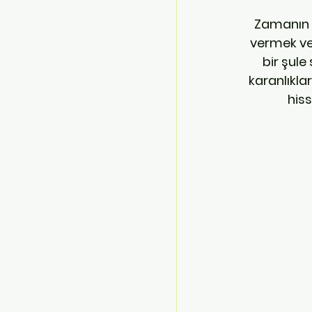
Zamanın 
vermek ve 
bir şul
karanlıkla
his