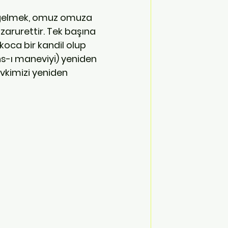
 gelmek, omuz omuza 
 zarurettir. Tek başına 
oca bir kandil olup 
hs-ı maneviyi) yeniden 
vkimizi yeniden 