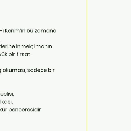
an-ı Kerim’in bu zamana 
 
k bir fırsat.
ş okuması, sadece bir 
eclisi,
lkası,
kür penceresidir