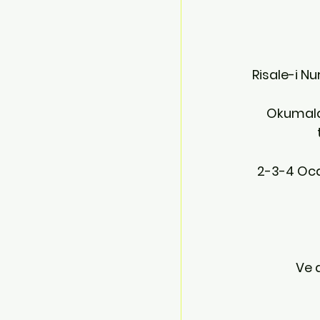
Risale-i Nu
 Okumalar , "mütalaa ve müzakereler" ile bu eserlerin derinliklerine inmek; imanın 
2-3-4 Oca
 Ve