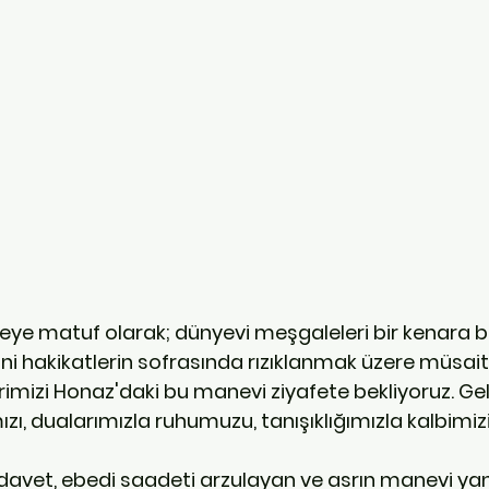
yeye matuf olarak; dünyevi meşgaleleri bir kenara bı
ani hakikatlerin sofrasında rızıklanmak üzere müsait
rimizi Honaz'daki bu manevi ziyafete bekliyoruz. Gel
ızı, dualarımızla ruhumuzu, tanışıklığımızla kalbimiz
 davet, ebedi saadeti arzulayan ve asrın manevi ya