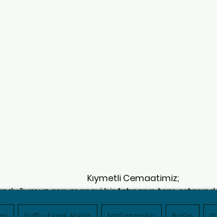
Kıymetli Cemaatimiz;
unduğumuz asır, manevi bir fırtınanın tam ortasında;
erin ise fani meşgalelerle yorgun düştüğü bir zamand
er
Saff-ı Evvel Abiler
konferanslar
Bağış
Et